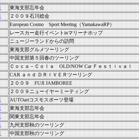
月
東海支部忘年会
月
２００９石川総会
European Cosmo Sport Meeting
（YamakawaRP）
レースカー走行イベントinマリーナホップ
ニュージーランドからの訪問
東海支部グルメツーリング
中国支部第５回春のツーリング
Ｃｏｃａ－Ｃｏｌａ OLD/NOW Car Ｆｅｓｔｉｖａｌ
CAR ａｎｄ ＤＲＩＶＥＲツーリング
２００９ FUJI JAMBOREE
２００９ニューイヤーミーティング
月
AUTOartコスモスポーツ登場
月
東海支部忘年会
月
関東支部忘年会
月
九州支部秋のツーリング
月
中国支部秋のツーリング