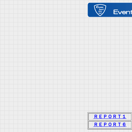
ＲＥＰＯＲＴ１
ＲＥＰＯＲＴ６