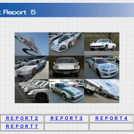
ＲＥＰＯＲＴ２
ＲＥＰＯＲＴ３
ＲＥＰＯＲＴ４
ＲＥＰＯＲＴ７