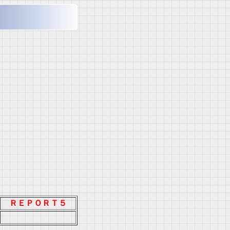
ＲＥＰＯＲＴ５