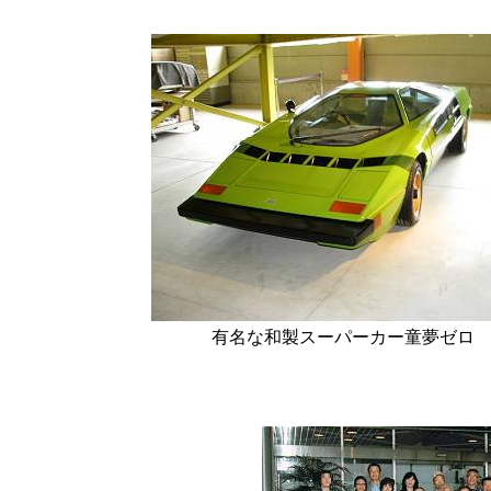
有名な和製スーパーカー童夢ゼロ