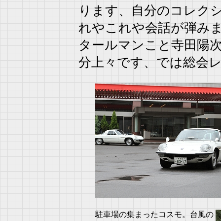
ります、自分のコレク
れやこれや会話が弾み
タールマンこと寺田陽
分上々です、では総会
駐車場の集まったコスモ。台風の