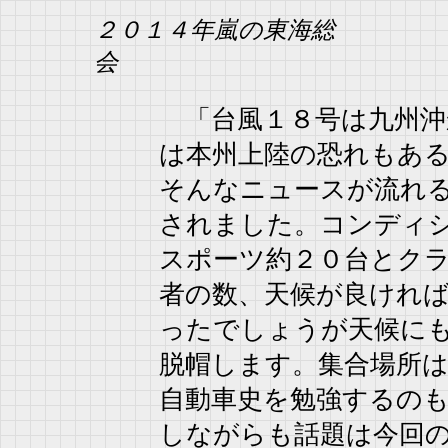
２０１４年嵐の東海総
「台風１８号は九州沖
は本州上陸の恐れもあ
そんなニュースが流れ
されました。コンディ
スポーツ約２０台とク
者の数、天候が良けれ
ったでしょうが天候に
脱帽します。集合場所
自動車史を勉強するの
しながらも話題は今回