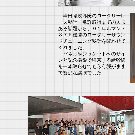
寺田陽次郎氏のロータリーレ
ース秘話、免許取得までの興味
ある話題から、９１年ルマン７
８７Ｂ優勝のロータリーサウン
ドチューニング秘話を聞かせて
くれました。
パネルやジャケットへのサイ
ンと記念撮影で帰京する新幹線
を一本遅らせてもらう我がまま
で贅沢な講演でした。