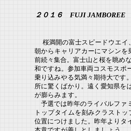
２０１６ FUJI JAMBOREE
桜満開の富士スピードウエイ、
朝からキャリアカーにマシンを
前続々集合。富士山と桜を眺め
和ですね。参加車両コスモスポ
乗り込みやる気満々期待大です
所に驚くばかり。遠く愛知県を
が膨らみます。
予選では昨年のライバルファミ
トップタイムを刻みクラストッ
位置につけました。昨年よりタ
本意ですが善しとしましょう。