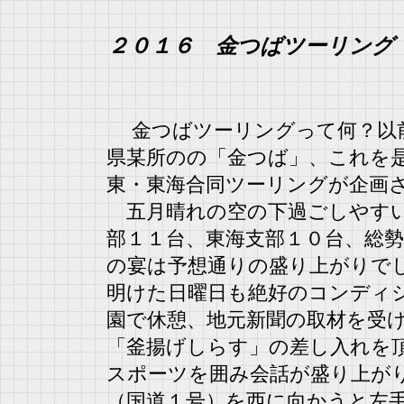
２０１６ 金つばツーリング
金つばツーリングって何？以前
県某所のの「金つば」、これを
東・東海合同ツーリングが企画
五月晴れの空の下過ごしやすい
部１１台、東海支部１０台、総
の宴は予想通りの盛り上がりで
明けた日曜日も絶好のコンディ
園で休憩、地元新聞の取材を受
「釜揚げしらす」の差し入れを
スポーツを囲み会話が盛り上が
（国道１号）を西に向かうと左