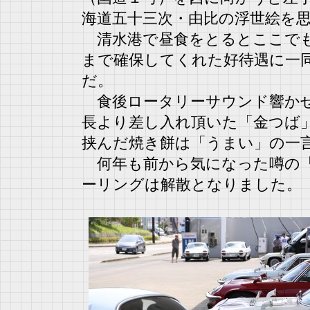
海道五十三次・由比の浮世絵を
清水港で昼食をとるとここでも
まで確保してくれた好待遇に一
だ。
食後ロータリーサウンド響かせ
長より差し入れ頂いた「金つば
挟んだ焼き餅は「うまい」の一
何年も前から気になった噂の「
ーリングは解散となりました。